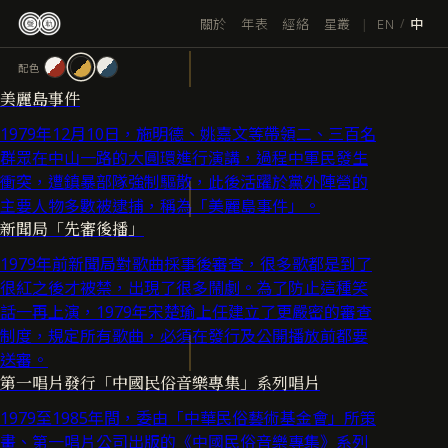
跳
|
EN
關於
年表
經絡
星叢
/
中
至
主
配色
要
美麗島事件
內
容
1979年12月10日，施明德、姚嘉文等帶領二、三百名
群眾在中山一路的大圓環進行演講，過程中軍民發生
衝突，遭鎮暴部隊強制驅散，此後活躍於黨外陣營的
主要人物多數被逮捕，稱為「美麗島事件」。
新聞局「先審後播」
1979年前新聞局對歌曲採事後審查，很多歌都是到了
很紅之後才被禁，出現了很多鬧劇。為了防止這種笑
話一再上演，1979年宋楚瑜上任建立了更嚴密的審查
制度，規定所有歌曲，必須在發行及公開播放前都要
送審。
第一唱片發行「中國民俗音樂專集」系列唱片
1979至1985年間，委由「中華民俗藝術基金會」所策
畫、第一唱片公司出版的《中國民俗音樂專集》系列