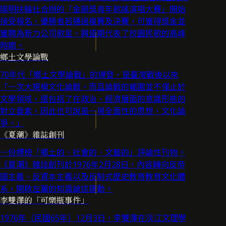
陽明扶輪社合辦的「金韻獎青年歌謠演唱大賽」開始
接受報名，優勝者若通過複賽及決賽，可獲得獎金並
獲聘為新力公司歌星。興盛期代表了校園民歌的高峰
時期。
鄉土文學論戰
70年代「鄉土文學論戰」的爆發，是臺灣戰後以來
「一次大規模文化論戰。而且論戰的範圍並不僅止於
文學領域，還包括了在政治、經濟層面的意識形態的
對立要素，因此也可說是一場全面性的思想、文化論
爭。」
《夏潮》雜誌創刊
一份標榜「鄉土的、社會的、文藝的」評論性刊物。
《夏潮》雜誌創刊於1976年2月28日，內容轉向反帝
國主義、反資本主義以及反制式歷史教育教育文化體
系，開啟左翼的知識論述運動。
李雙澤的「可樂瓶事件」
1976年（民國65年）12月3日，李雙澤在淡江文理學