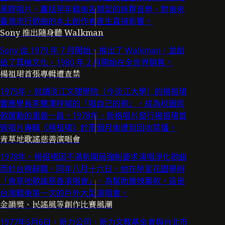
黑膠唱片。囊括早年戰後各類型的族群音樂，對後來
臺灣流行歌曲的本土創作者產生直接影響。
Sony 推出隨身聽 Walkman
Sony 從 1979 年 7 月開始，推出了 Walkman，並創
造了耳機文化，1980 年 2 月開始在全世界銷售。
楊祖珺首張專輯遭查禁
1975年，就讀淡江文理學院（今淡江大學）的楊祖珺
響應學長李雙澤呼喊的「唱自己的歌」，成為校園民
歌運動的重要一員。1978年，新格唱片發行楊祖珺首
張唱片專輯《楊祖珺》於兩個月後遭到回收禁播。
青草地歌謠慈善演唱會
1978年，楊祖珺因不滿新聞局強制要求演唱淨化歌曲
而於台視辭職。同年八月十六日，她在榮星花園舉辦
「青草地歌謠慈善演唱會」，為幫助雛妓籌款。這是
台灣戰後第一次的戶外大型演唱會。
金韻獎、民謠風等創作比賽風潮
1977年5月6日，新力公司、新力文教基金會與台北市