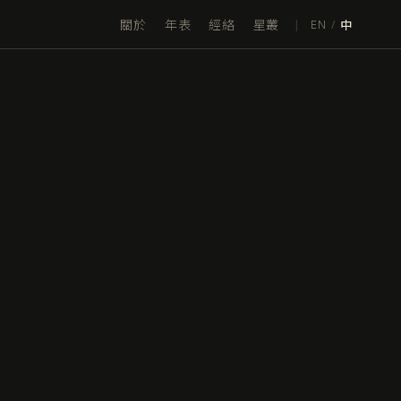
關於
年表
經絡
星叢
|
EN
/
中