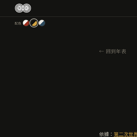
跳
至
主
配色
要
內
容
←
回到年表
依據：
第二次世