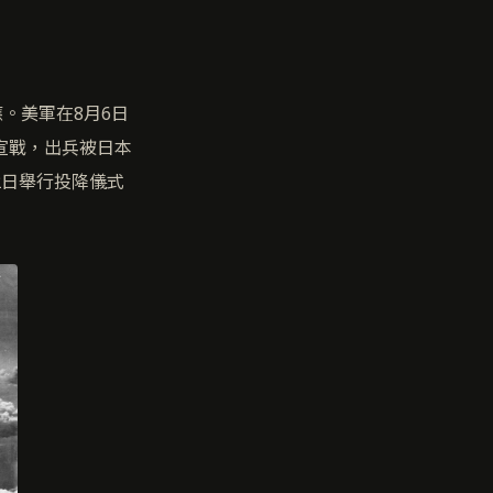
。美軍在8月6日
宣戰，出兵被日本
2日舉行投降儀式