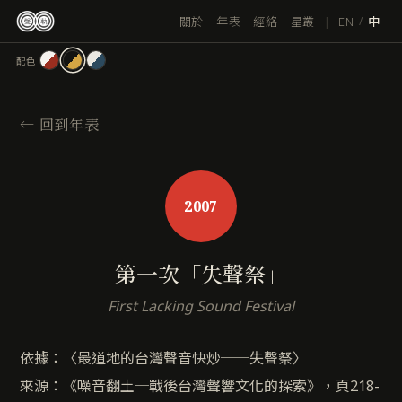
跳
|
EN
關於
年表
經絡
星叢
/
中
至
主
配色
要
內
容
←
回到年表
2007
第一次「失聲祭」
First Lacking Sound Festival
依據：〈最道地的台灣聲音快炒──失聲祭〉
來源：《噪音翻土─戰後台灣聲響文化的探索》，頁218-