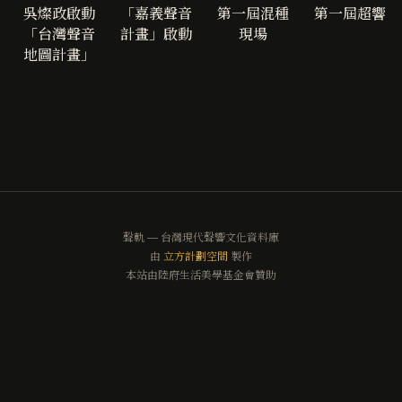
吳燦政啟動
「嘉義聲音
第一屆混種
第一屆超響
「台灣聲音
計畫」啟動
現場
地圖計畫」
聲軌 — 台灣現代聲響文化資料庫
由
立方計劃空間
製作
本站由陸府生活美學基金會贊助