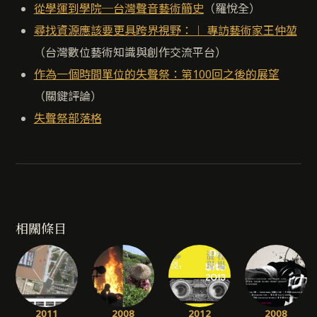
從學運到學院─台灣聲音藝術簡史
（羅悅全）
尋找資源應該要更具跨界視野：︱ 專訪藝術家王仲堃
（台灣數位藝術知識與創作交流平台）
作為一個時間單位的失聲祭：第100回之後的展望
（關鍵評論）
失聲祭部落格
相關條目
2011
2008
2012
2008