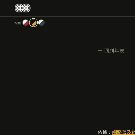
跳
至
主
配色
要
內
容
←
回到年表
依據：
網路普及化