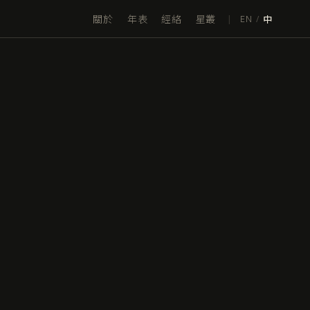
關於
年表
經絡
星叢
|
EN
/
中