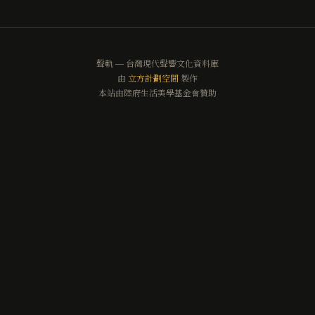
聲軌 — 台灣現代聲響文化資料庫
由
立方計劃空間
製作
本站由陸府生活美學基金會贊助