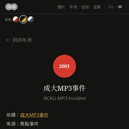
跳
|
EN
關於
年表
經絡
星叢
/
中
至
主
配色
要
內
容
←
回到年表
2001
成大MP3事件
NCKU MP3 Incident
依據：
成大MP3事件
來源：焦點事件