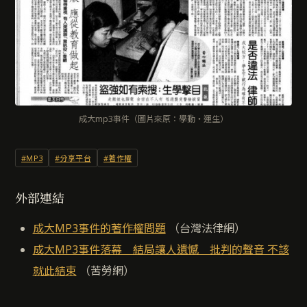
成大mp3事件（圖片來原：學動‧運生）
#MP3
#分享平台
#著作權
外部連結
成大MP3事件的著作權問題
（台灣法律網）
成大MP3事件落幕 結局讓人遺憾 批判的聲音 不該
就此結束
（苦勞網）