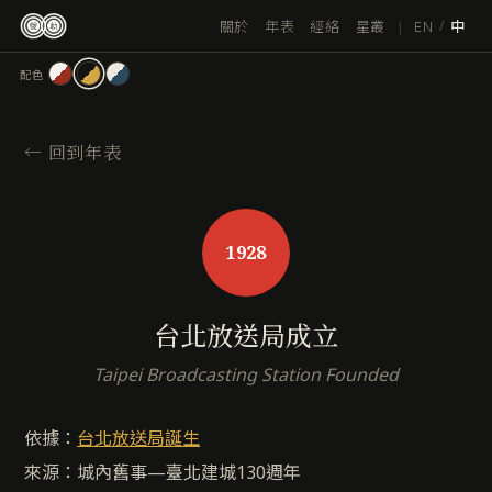
跳
|
EN
關於
年表
經絡
星叢
/
中
至
主
配色
要
內
容
←
回到年表
1928
台北放送局成立
Taipei Broadcasting Station Founded
依據：
台北放送局誕生
來源：城內舊事—臺北建城130週年