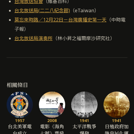
台灣放送協會
（維基百科）
台北放送局(二二八紀念館)
（eTaiwan）
莫忘來時路／12月22日－台灣廣播史第一天
（中時電
子報）
台北放送局演奏所
（林小昇之福爾摩沙研究社）
相關條目
1957
2008
1941
1941
台北美軍電
電影《海角
太平洋戰爭
日殖政府加
台成立
七號》票房
爆發
強皇民化運