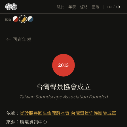
跳
|
EN
關於
年表
經絡
星叢
/
中
至
主
配色
要
內
容
←
回到年表
2015
台灣聲景協會成立
Taiwan Soundscape Association Founded
依據：
從聆聽尋回生命寂靜本質 台灣聲景守護團隊成軍
來源：環境資訊中心