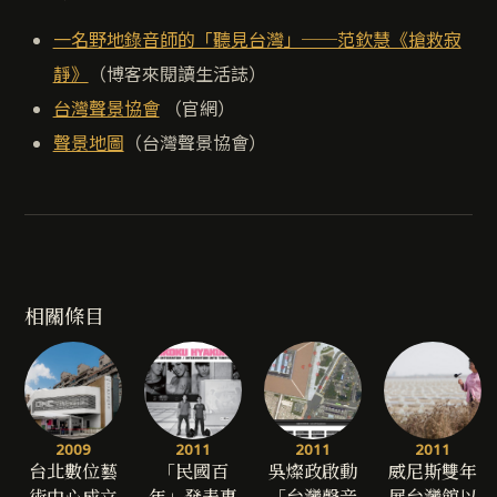
一名野地錄音師的「聽見台灣」──范欽慧《搶救寂
靜》
（博客來閱讀生活誌）
台灣聲景協會
（官網）
聲景地圖
（台灣聲景協會）
相關條目
2009
2011
2011
2011
台北數位藝
「民國百
吳燦政啟動
威尼斯雙年
術中心成立
年」發表專
「台灣聲音
展台灣館以