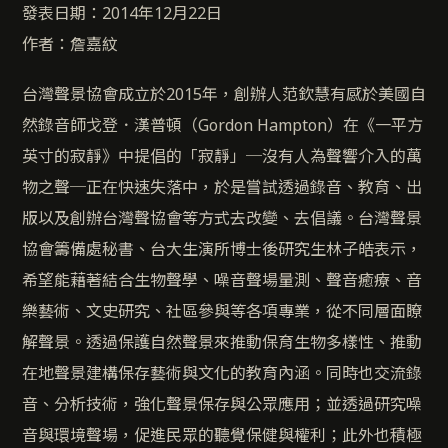
發表日期：2014年12月22日
作者：詹嘉紋
台灣聲景協會成立於2015年，創辦人范欽慧有感於美國自
然錄音師戈登．漢普頓（Gordon Hampton）在《一平方
英寸的寂靜》中提倡的「寂靜」─沒有人為聲響介入的萬
物之聲─正在快速失落中，於是嘗試透過錄音、教育、出
版以及創辦台灣聲協會等方式去改變、去倡議。台灣聲景
協會籌備處秘書、台大生演所博士後研究生林子皓表示，
希望能藉著結合生物聲學、噪音聲場量測、聲音癒療、音
樂藝術、文史研究、社區參與等各項專業，從不同層面瞭
解聲景。透過保護自然聲景來推動保育生物多樣性、推動
在地聲景建構保存藝術與文化的教育內涵。同時也交流錄
音、分析技術，強化聲景保存與公眾應用；並透過研究噪
音與環境聲場，促進民眾的聽覺保健與權利；此外也積極