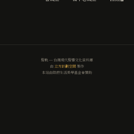
聲軌 — 台灣現代聲響文化資料庫
由
立方計劃空間
製作
本站由陸府生活美學基金會贊助