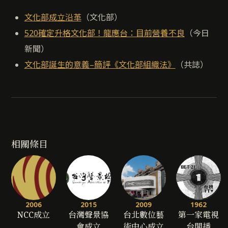
文化部成立沿革
（文化部）
520確定升格文化部！龍應台：目前營養不良
（今日
新聞）
文化部誕生的意義–簡評《文化部組織法》
（共誌）
相關條目
2006
2015
2009
1962
NCC成立
台灣聲景協
台北數位藝
第一家電視
會成立
術中心成立
台開播