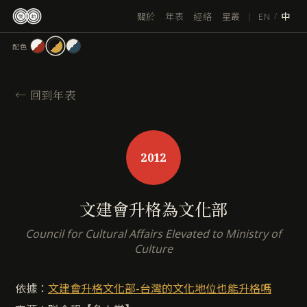
跳
|
EN
關於
年表
經絡
星叢
/
中
至
主
配色
要
內
容
←
回到年表
2012
文建會升格為文化部
Council for Cultural Affairs Elevated to Ministry of
Culture
依據：
文建會升格文化部-台灣的文化地位也能升格嗎