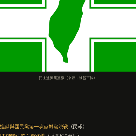
民主進步黨黨旗（來源：維基百科）
民進黨與國民黨第一次黨對黨決戰
（民報）
 反思轉變中的左翼路線
（《多維TW》）