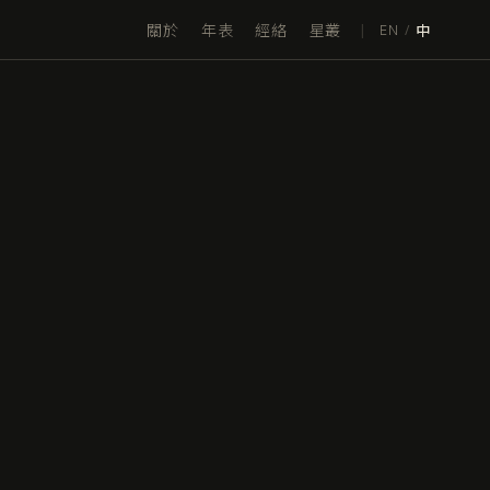
關於
年表
經絡
星叢
|
EN
/
中