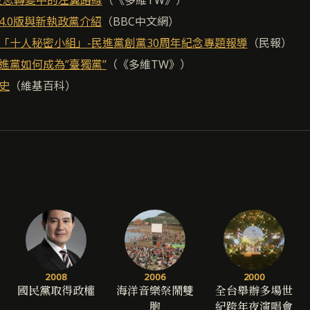
4.0版與新執政黨介紹
（BBC中文網）
「十人秘密小組」-民進黨創黨30周年紀念專題報導
（民報）
進黨如何成為”臺獨黨”
（《多維TW》）
史
（維基百科）
2008
2006
2000
國民黨取得政權
海洋音樂祭鬧雙
全台舉辦多場世
胞
紀跨年夜演唱會