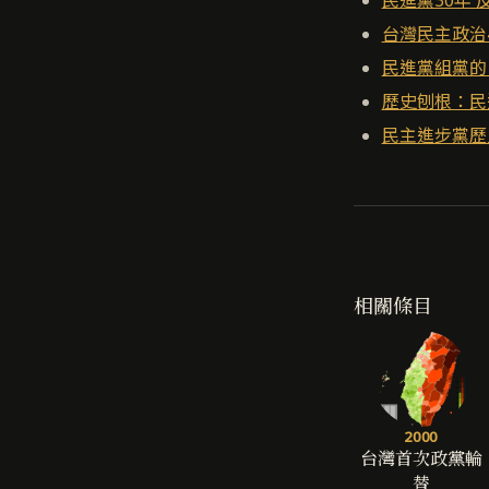
台灣民主政治
民進黨組黨的
歷史刨根：民
民主進步黨歷
相關條目
2000
台灣首次政黨輪
替