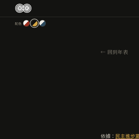
跳
至
主
配色
要
內
容
←
回到年表
依據：
民主進步