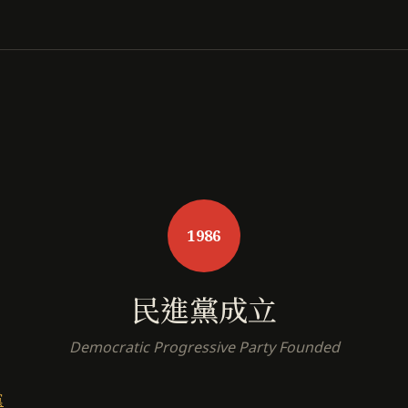
1986
民進黨成立
Democratic Progressive Party Founded
黨