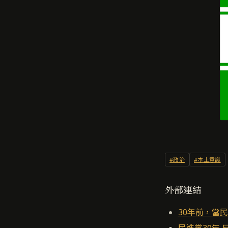
#政治
#本土意識
外部連結
30年前，當
民進黨30年