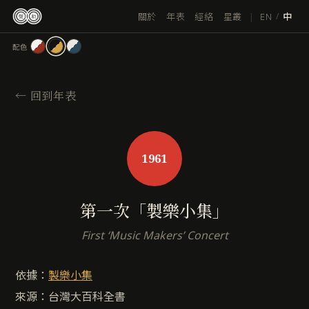
跳
|
EN
關於
年表
經絡
星叢
/
中
至
主
配色
要
內
容
←
回到年表
1961
第一次「製樂小集」
First ‘Music Makers’ Concert
依據：
製樂小集
來源：台灣大百科全書