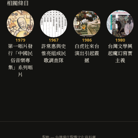
相關條目
1979
1967
1986
1980
第一唱片發
許常惠與史
白虎社來台
台灣文學興
行「中國民
惟亮組成民
演出引起震
起魔幻寫實
俗音樂專
歌調查隊
撼
主義
集」系列唱
片
聲軌 — 台灣現代聲響文化資料庫