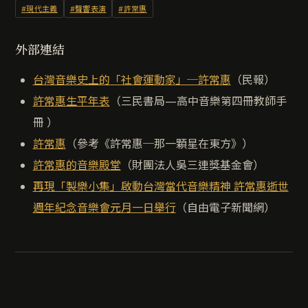
#現代主義
#聲響表演
#許常惠
外部連結
台灣音樂史上的「社會運動家」─許常惠
（民報）
許常惠生平年表
（三民書局—高中音樂第四冊教師手
冊 ）
許常惠
（參考《許常惠─那一顆星在東方》）
許常惠的音樂殿堂
（財團法人吳三連獎基金會）
再現「製樂小集」啟動台灣當代音樂精神 許常惠逝世
週年紀念音樂會元月一日舉行
（自由電子新聞網）