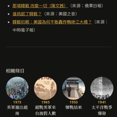
那場韓戰 改變一切（陳文茜）
（來源：蘋果日報）
誰挑起了韓戰？
（來源：美國之音）
韓戰初期：美國為何不敢轟炸鴨綠江大橋？
（來源：
中時電子報）
相關條目
1973
1965
1953
1941
美軍撤出越
越戰美軍來
韓戰結束
太平洋戰爭
南
台渡假人數
爆發