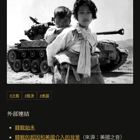
#冷戰
#戰爭
#美國
外部連結
韓戰始末
韓戰的起因和美國介入的背景
（來源：美國之音）