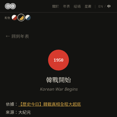
跳
|
EN
關於
年表
經絡
星叢
/
中
至
主
配色
要
內
容
←
回到年表
1950
韓戰開始
Korean War Begins
依據：
【歷史今日】韓戰真相全程大起底
來源：大紀元