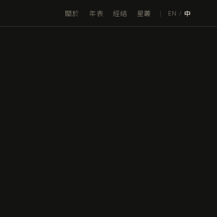
關於
年表
經絡
星叢
|
EN
/
中