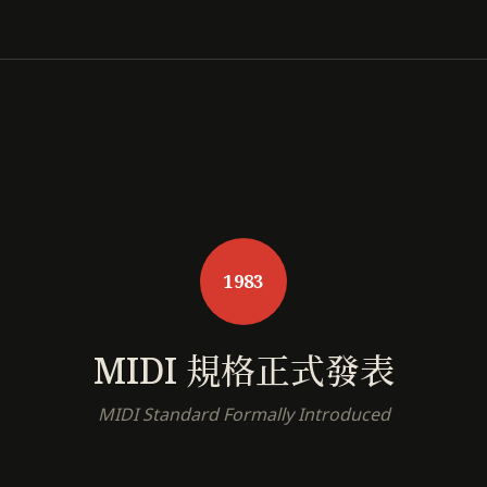
1983
MIDI 規格正式發表
MIDI Standard Formally Introduced