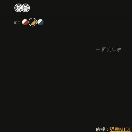
跳
至
主
配色
要
內
容
←
回到年表
依據：
認識MIDI