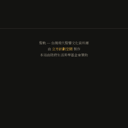
聲軌 — 台灣現代聲響文化資料庫
由
立方計劃空間
製作
本站由陸府生活美學基金會贊助