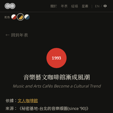
跳
|
EN
關於
年表
經絡
星叢
/
中
至
主
配色
要
內
容
←
回到年表
1993
音樂藝文咖啡館漸成風潮
Music and Arts Cafés Become a Cultural Trend
依據：
文人咖啡館
來源：《秘密基地-台北的音樂版圖(since ’90)》