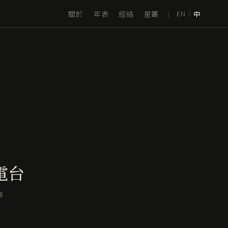
關於
年表
經絡
星叢
|
EN
/
中
電台
s