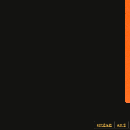
#傳播媒體
#廣播