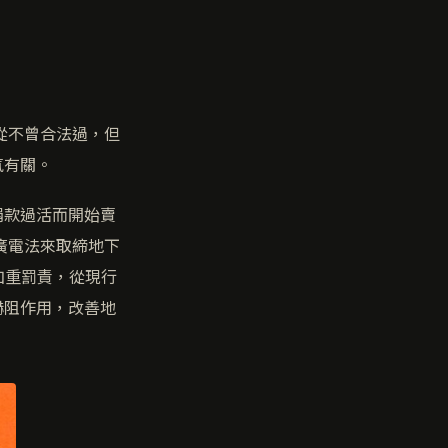
從不曾合法過，但
氣有關。
捐款過活而開始賣
廣電法來取締地下
加重罰責，從現行
嚇阻作用，改善地