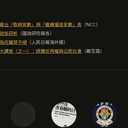
電台「取締家數」與「繼續播音家數」表
（NCC）
政策研析
（國政研究報告）
為何屢禁不絕
（人民日報海外版）
大調查（之一）：媒體近用權與公民社會
（嚴玉霜）