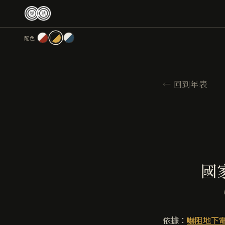
跳
至
主
配色
要
內
容
←
回到年表
國
依據：
嚇阻地下電