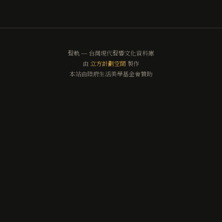
聲軌 — 台灣現代聲響文化資料庫
由
立方計劃空間
製作
本站由陸府生活美學基金會贊助