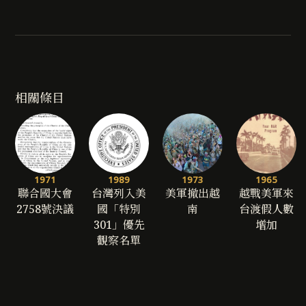
相關條目
1971
1989
1973
1965
聯合國大會
台灣列入美
美軍撤出越
越戰美軍來
2758號決議
國「特別
南
台渡假人數
301」優先
增加
觀察名單