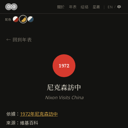
跳
|
EN
關於
年表
經絡
星叢
/
中
至
主
配色
要
內
容
←
回到年表
1972
尼克森訪中
Nixon Visits China
依據：
1972年尼克森訪中
來源：維基百科