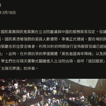
網
年3月18日
7日，國民黨團與民進黨團在立法院審議與中國的服務貿易協定。協
議，國民黨憑著強勢的委員人數優勢，凖備正式通過，跟在場的
的張慶忠抓住發言機會，利用30秒的時間自行宣佈服貿協議已超
過」。此時，在外頭抗爭的學運團體「黑色島國青年陣線」以及
。學生們也在隔天襲擊式翻牆進入立法院佔領，高呼「退回服貿
「太陽花學運」的序幕。