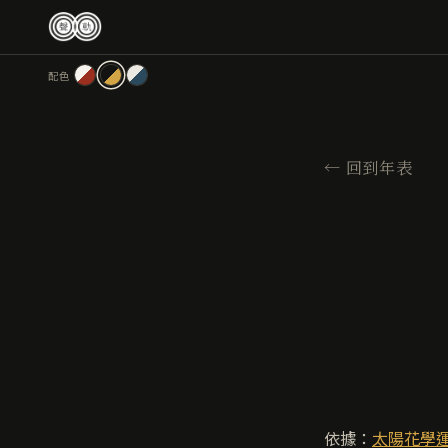
跳
至
主
配色
要
內
容
←
回到年表
依據：
太陽花學