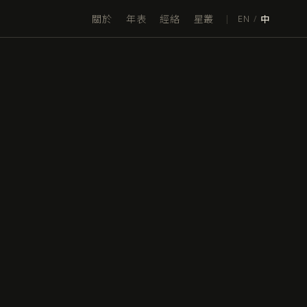
關於
年表
經絡
星叢
|
EN
/
中