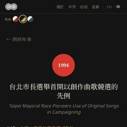
跳
|
EN
關於
年表
經絡
星叢
/
中
至
主
配色
要
內
容
←
回到年表
1994
台北市長選舉首開以創作曲歌競選的
先例
Taipei Mayoral Race Pioneers Use of Original Songs
in Campaigning