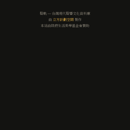
聲軌 — 台灣現代聲響文化資料庫
由
立方計劃空間
製作
本站由陸府生活美學基金會贊助