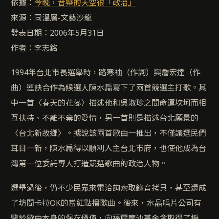
依據：
今晚，音樂的天空很「政治」
來源：同溫層-文藝沙龍
發表日期：2006年5月31日
作者：李志銘
1994年台北市長選舉時，路寒袖（作詞）與詹宏達（作
曲）連訣合作為候選人陳水扁寫下了兩首競選主打歌。其
中一首〈春天的花蕊〉描述他和吳淑珍之間命運坎坷而相
互扶持、不離不棄的愛情，另一首則是描述台北願景的
〈台北新故鄉〉。據說該兩首歌曲一推出，不僅讓選民們
耳目一新，陳水扁得以順利入主台北市府，也使他成為台
灣第一位委託專人打造競選歌曲的政治人物。
選舉過後，仍不少民眾來電洽詢索取錄音拷貝，甚至還成
了坊間卡拉OK的當紅點播歌曲。後來，水晶唱片公司有
鑒於歌曲本身的保存價值，向福爾摩沙基金會取得了授