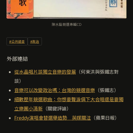
陳水扁競選專輯CD
#公共造音
#政治
外部連結
從水晶唱片談獨立音樂的發展
（何東洪與張鐵志對
談）
音樂可以改變政治嗎：台灣的競選音樂
（張鐵志）
細數歷年競選歌曲：你想要聲淚俱下大合唱還是要獨
立樂團小清新
（關鍵評論）
Freddy演唱會替選舉造勢 英媒關注
（蘋果日報）