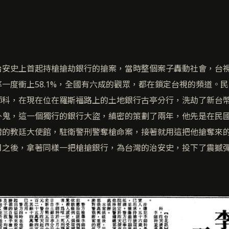
治安史上首起持槍搶劫銀行的搶案，當時整個案子轟動社會，台
一度衝上58.1%，全國有六成的觀眾，都在鎖定台視的頻道。民
師科，在現在位在羅斯福路上的土地銀行古亭分行，洗劫了新台幣
外鬼，這一個獨行的銀行大盜，縝密的策劃了兩年，他先是在民國
灣的教廷大使館，駐衛警刑警奪槍命案，接著就用這把他搶奪來
月之後，拿著同樣一把槍搶銀行，為台灣的治安史，投下了震撼