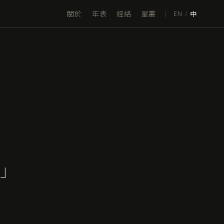
關於
年表
經絡
星叢
|
EN
/
中
」