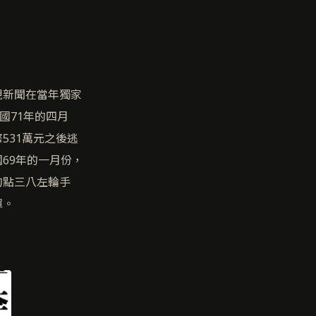
視新聞在當年獨家
國71年的四月
531萬元之後逃
69年的一月份，
的點三八左輪手
彈。