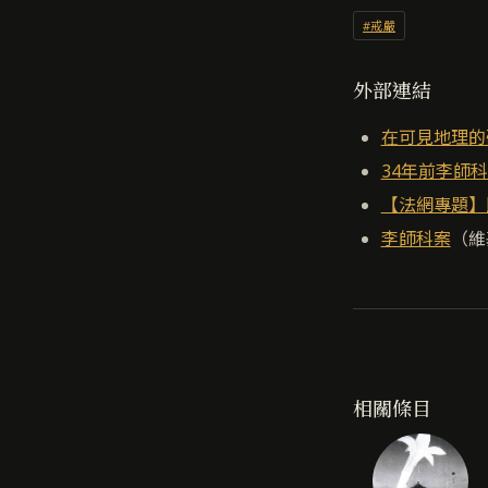
#戒嚴
外部連結
在可見地理的
34年前李師
【法網專題】
李師科案
（維
相關條目