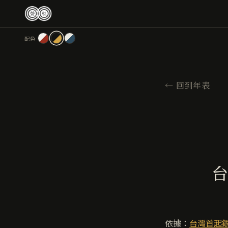
跳
至
主
配色
要
內
容
←
回到年表
台
依據：
台灣首起