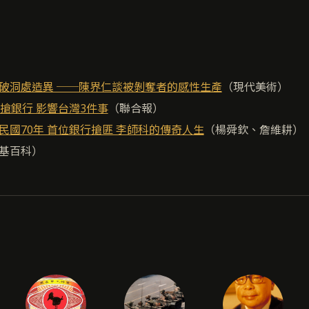
破洞處造異 ──陳界仁談被剝奪者的感性生產
（現代美術）
科搶銀行 影響台灣3件事
（聯合報）
民國70年 首位銀行搶匪 李師科的傳奇人生
（楊舜欽、詹維耕）
基百科）