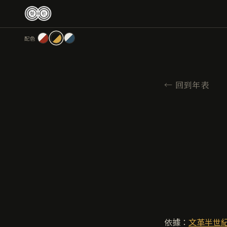
跳
至
主
配色
要
內
容
←
回到年表
依據：
文革半世紀