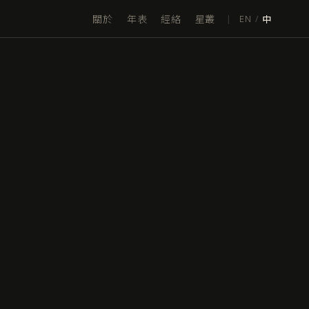
關於
年表
經絡
星叢
|
EN
/
中