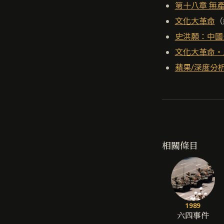
第十八章 無產
文化大革命
（
史洪願：中國
文化大革命・
蘋果/深度分
相關條目
1989
六四事件