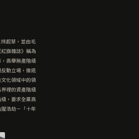
主持起草，並由毛
《紅旗雜誌》稱為
示，高舉無產階級
級反動立場，徹底
些文化領域中的領
各界裡的資產階級
階級，要求全黨高
血腥浩劫－「十年