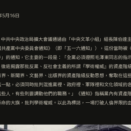
年5月16日
6日，中共中央政治局擴大會議通過由「中央文革小組」組長陳伯達
國共產黨中央委員會通知》（即「五一六通知」），這份當時被
件」的通知，它主要的一段是：「全黨必須遵照毛澤東同志的指
，徹底揭露那批反黨、反社會主義的所謂『學術權威』的資產階
育界、新聞界、文藝界、出版界的資產階級反動思想，奪取在這
這一點，必須同時批判混進黨裡、政府裡、軍隊裡和文化領域的
這些人，有些則要調動他們的職務。」《通知》指稱黨內有資產
革命的大旗，批判學術權威。以此為標誌，一場打破人倫界限的
。