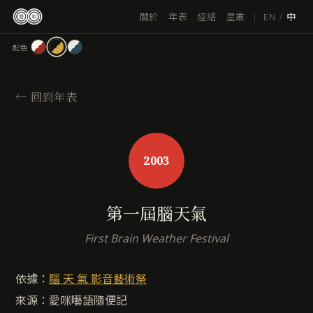
跳
|
EN
關於
年表
經絡
星叢
/
中
至
主
配色
要
內
容
←
回到年表
2003
第一屆腦天氣
First Brain Weather Festival
依據：
腦 天 氣 影音藝術祭
來源：愛咪囈語隨便記