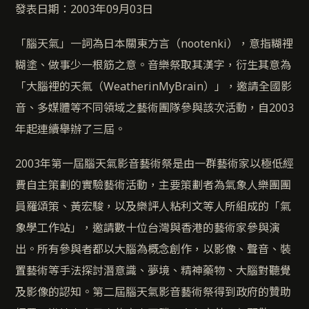
發表日期：2003年09月03日
「腦天氣」一詞為日本關東方言（nootenki），意指糊裡
糊塗、做事少一根筋之意。音樂祭取其漢字，衍生其意為
「大腦裡的天氣（WeatherinMyBrain）」，邀請全國影
音、多媒體等不同領域之藝術團隊參與該次活動，自2003
年起連續舉辦了三屆。
2003年第一屆腦天氣影音藝術祭是由一群藝術家以極低經
費自主策劃的實驗藝術活動，主要策劃者為氣象人樂團團
員羅頌策、黃宏駿，以及樂評人粘利文等人所組成的「氣
象學工作站」，邀請數十位台灣與香港的藝術家參與演
出。所有參與者都以大腦為概念創作，以影像、聲音、裝
置藝術等手法探討潛意識、夢境、精神藥物、大腦對聽覺
及影像的認知。第二屆腦天氣影音藝術祭得到政府的贊助