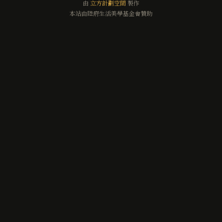
由
立方計劃空間
製作
本站由陸府生活美學基金會贊助