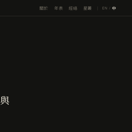
關於
年表
經絡
星叢
|
EN
/
中
與