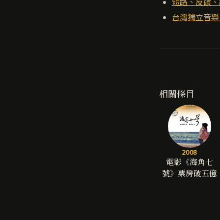
短路、反饋、
台灣獨立音樂
相關條目
2008
電影《海角七
號》票房破五億