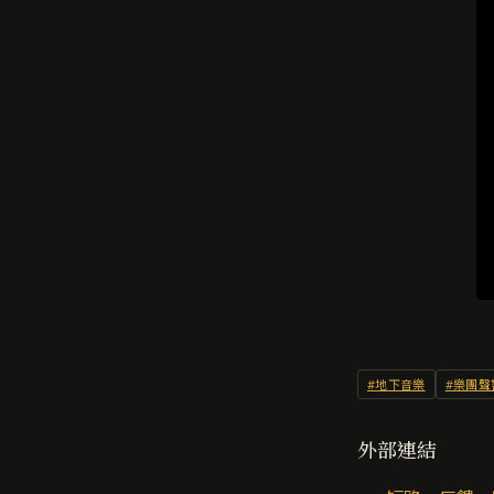
#地下音樂
#樂團聲
外部連結