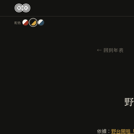
跳
至
主
配色
要
內
容
←
回到年表
野
依據：
野台開唱