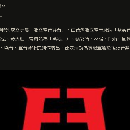
電台
年
年特別成立專屬「獨立電音舞台」，由台灣獨立電音廠牌「默契
弘、黃大旺（當時名為「黑狼」）、蔡安智、林強、Fish、氣象人
樂、噪音、聲音藝術的創作者出。此次活動為實驗聲響於搖滾音樂