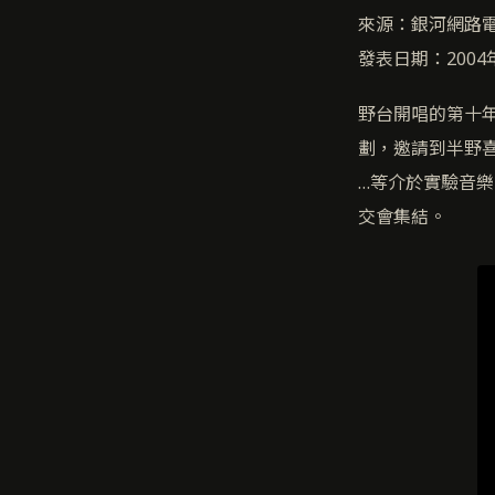
來源：銀河網路
發表日期：2004
野台開唱的第十
劃，邀請到半野喜
…等介於實驗音
交會集結。