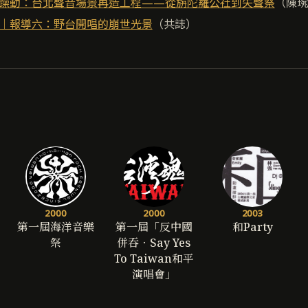
躁動：台北聲音場景再造工程——從旃陀羅公社到失聲祭
（陳琬
｜報導六：野台開唱的崩世光景
（共誌）
2000
2000
2003
第一屆海洋音樂
第一屆「反中國
和Party
祭
併吞‧Say Yes
To Taiwan和平
演唱會」