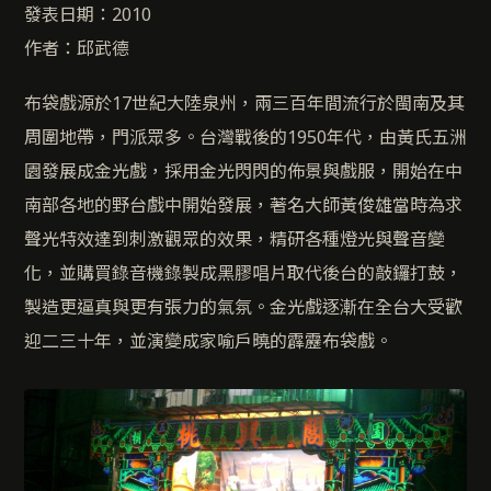
發表日期：2010
作者：邱武德
布袋戲源於17世紀大陸泉州，兩三百年間流行於閩南及其
周圍地帶，門派眾多。台灣戰後的1950年代，由黃氏五洲
園發展成金光戲，採用金光閃閃的佈景與戲服，開始在中
南部各地的野台戲中開始發展，著名大師黃俊雄當時為求
聲光特效達到刺激觀眾的效果，精研各種燈光與聲音變
化，並購買錄音機錄製成黑膠唱片取代後台的敲鑼打鼓，
製造更逼真與更有張力的氣氛。金光戲逐漸在全台大受歡
迎二三十年，並演變成家喻戶曉的霹靂布袋戲。