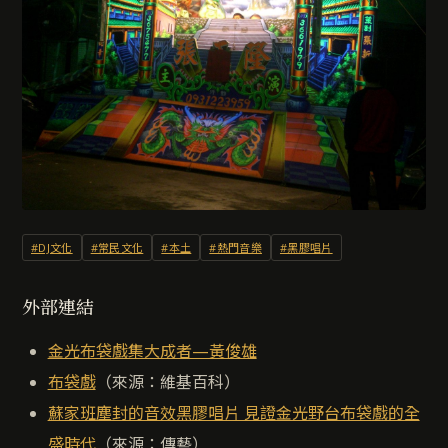
#DJ文化
#常民文化
#本土
#熱門音樂
#黑膠唱片
外部連結
金光布袋戲集大成者—黃俊雄
布袋戲
（來源：維基百科）
蘇家班塵封的音效黑膠唱片 見證金光野台布袋戲的全
盛時代
（來源：傳藝）