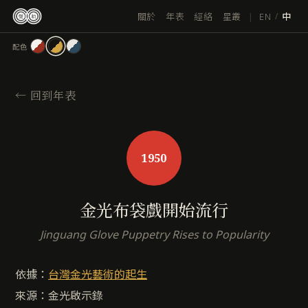
跳
|
EN
關於
年表
經絡
星叢
/
中
至
主
配色
要
內
容
←
回到年表
1950
金光布袋戲開始流行
Jinguang Glove Puppetry Rises to Popularity
依據：
台灣金光藝術的起生
來源：金光啟示錄