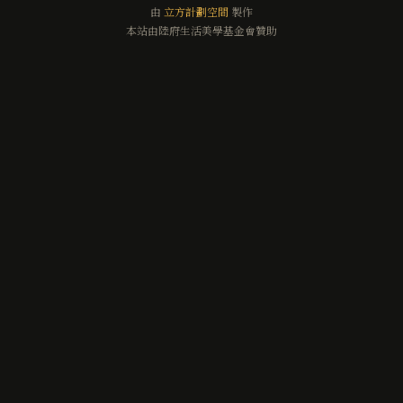
由
立方計劃空間
製作
本站由陸府生活美學基金會贊助