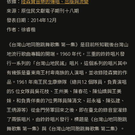
依據：
陸森寶音樂的傳唱、出版與流變
來源：原住民文獻電子期刊十八期
發表日期：2014年12月
作者：徐睿楷
《台灣山地同胞跳舞歌集 第一集》是目前所知戰後台灣山
地流行歌曲專輯的開端。1960 年代，三重的鈴鈴唱片發
行一系列的「台灣山地民謠」唱片，這個系列的唱片其中
有幾張是臺東南王村卑南族的人演唱，並收錄陸森寶的作
品。1961 年南王民生康樂隊（總共12 個隊員，負責演唱
的5 位女隊員吳花枝、王州美、陳春花、陳仙嬌與王美
妹，和負責伴奏的7位男隊員陳清文、莊永福、陳弘建、
王炳源等）從金門勞軍回來之後，即在臺北的錄音室灌錄
了兩張唱片，由鈴鈴唱片發行，標題是《台灣山地同胞跳
舞歌集 第一集》與《台灣山地同胞跳舞歌集 第二集》。