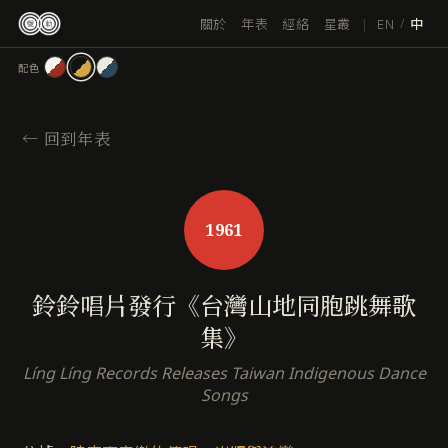
跳
|
EN
關於
年表
經絡
星叢
/
中
至
主
配色
要
內
容
←
回到年表
1961
鈴鈴唱片發行《台灣山地同胞跳舞歌
集》
Líng Líng Records Releases Taiwan Indigenous Dance
Songs