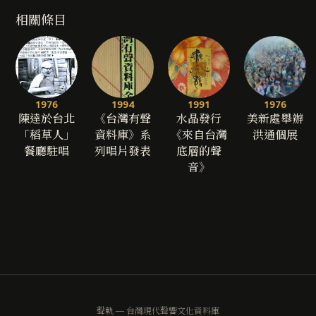
相關條目
1976
1994
1991
1976
陳達於台北
《台灣有聲
水晶發行
美新處舉辦
「稻草人」
資料庫》系
《來自台灣
洪通個展
餐廳駐唱
列唱片發表
底層的聲
音》
聲軌 — 台灣現代聲響文化資料庫