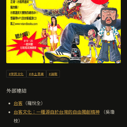
#常民文化
#本土意識
#論戰
外部連結
台客
（羅悅全）
台客文化：一種源自於台灣的自由獨創精神
（吳瓊
枝）