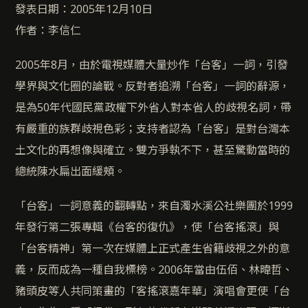
發表日期：2005年12月10日
作者：李信仁
2005年8月，由於電視媒體大量炒作「台客」一詞，引發
學界與文化圈的論戰。反對者追溯「台客」一詞的辭源，
是為50年代國民黨政權下外省人對本省人的歧視名詞，帶
有嚴重的族群歧視色彩；支持者認為「台客」是對台灣本
土文化的再想像與確立。雙方爭執不下，甚至驚動當時的
總統陳水扁出面緩頰。
「台客」一詞意義的翻轉點，來自濁水溪公社樂團於1999
年發行第二張專輯《台客的復仇》，使「台客搖滾」與
「台客精神」第一次在媒體上正式產生省籍歧視之外的意
義，反而成為一種自我標榜。2006年當由伍佰、林暐哲、
豬頭皮等人共同策畫的「客搖滾嘉年華」演唱會更使「台