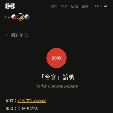
跳
|
EN
關於
年表
經絡
星叢
/
中
至
主
配色
要
內
容
←
回到年表
2005
「台客」論戰
‘Taikè’ Cultural Debate
依據：
台客文化面面觀
來源：新使者雜誌