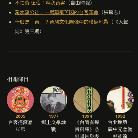
不怕俗 伍佰：叫我台客
（自由時報）
濁水溪公社：一場顛覆苦悶的台客革命
（張鐵志）
什麼是「台」？台灣文化圖像中的模糊地帶
（《大聲
誌》第三期）
相關條目
2005
1977
1994
1992
台客搖滾嘉
鄉土文學論
《台灣有聲
台北縣第一
年華
戰
資料庫》系
屆中元普渡
列唱片發表
藝術節