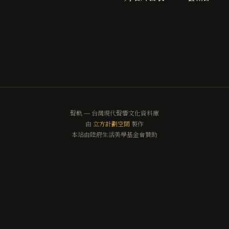
聲軌 — 台灣現代聲響文化資料庫
由
立方計劃空間
製作
本站由陸府生活美學基金會贊助