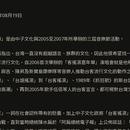
年08月19日
」是由中子文化與2005至2007年所舉辦的三屆音樂節活動。
佰指出，台灣一直沒有超越語言、族群的文化，因此他很希望找
流行文化，自2006首次舉辦的「客搖滾嘉年華」演唱會就是他
、麻吉、陳昇及新寶島康樂隊等音樂人推動台客流行文化的動作
」、「台語搖滾」到「台客搖滾」、1989年《抓狂歌》的新台語
高潮」，再到2005年歌手伍佰等人的台客宣言，都可視對台灣
客」一詞在社會認所帶有的貶義，加上中子文化欲將「台客搖滾
論戰，直到當時總統陳水扁於「阿扁總統電子報」上公佈談話：