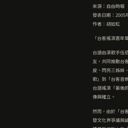
來源：自由時報
發表日期：2005
作者：胡如虹
「台客搖滾嘉年華
台語由滾歌手伍
友，共同推動台客
皮、閃亮三姊妹
歌」到「台客音樂
台語搖滾「最後的
像與確立。
然而，由於「台
發文化界爭議與