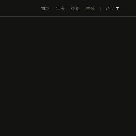
關於
年表
經絡
星叢
|
EN
/
中