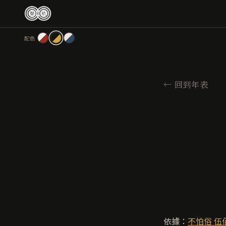
跳
至
主
配色
要
內
容
←
回到年表
依據：
不怕俗 伍