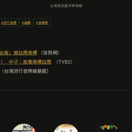
台灣搖滾嘉年華海報
#流行音樂
#論戰
#音樂祭
台客」被註冊商標
（苦勞網）
！ 中子：放棄商標註冊
（TVBS）
（台灣流行音樂維基館）