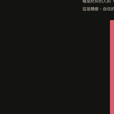
種是貶抑別人的
這是驕傲、自信