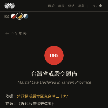
跳
|
EN
關於
年表
經絡
星叢
/
中
至
主
配色
要
內
容
←
回到年表
1949
台灣省戒嚴令頒佈
Martial Law Declared in Taiwan Province
依據：
蔣政權戒嚴令窒息台灣三十九年
來源：《近代台灣慘史檔案》