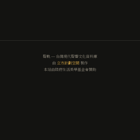
聲軌 — 台灣現代聲響文化資料庫
由
立方計劃空間
製作
本站由陸府生活美學基金會贊助