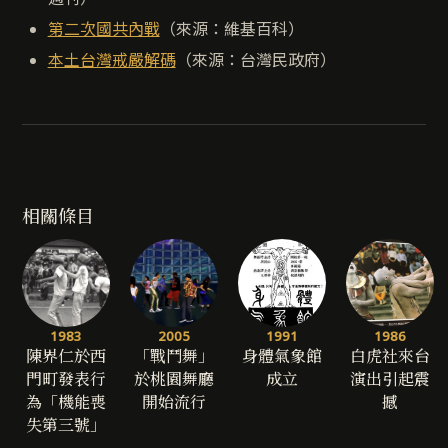
第二次國共內戰
（來源：維基百科）
本土台灣戒嚴解碼
（來源：台灣民政府）
相關條目
1983
2005
1991
1986
陳界仁於西
「戰鬥舞」
身體氣象館
白虎社來台
門町發表行
於桃園舞廳
成立
演出引起震
為「機能喪
開始流行
撼
失第三號」