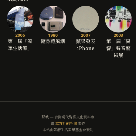
2006
1980
2007
2003
第一屆「簡
隨身聽風潮
蘋果發表
第一屆「異
單生活節」
iPhone
響」聲音藝
術展
聲軌 — 台灣現代聲響文化資料庫
由
立方計劃空間
製作
本站由陸府生活美學基金會贊助