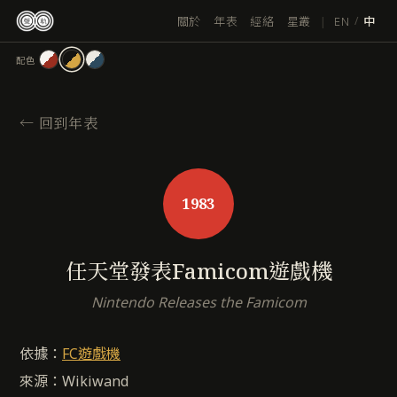
跳
|
EN
關於
年表
經絡
星叢
/
中
至
主
配色
要
內
容
←
回到年表
1983
任天堂發表Famicom遊戲機
Nintendo Releases the Famicom
依據：
FC遊戲機
來源：Wikiwand