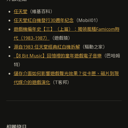
任天堂
（維基百科）
任天堂紅白機發行30週年紀念
（Mobil01）
遊戲機編年史【三】（上篇）：獨領風騷Famicom時
代（1983-1987）
（遊戲猿）
源自1983 任天堂經典紅白機拆解
（驅動之家）
【8 Bit Music】回憶裡的童年遊戲電子音樂
（巴哈姆
特）
儲存介面如何影響遊戲聲光效果？從卡匣、磁片到現
代媒介的遊戲演化
（T客邦）
相關條目