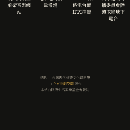
前衛音樂網
量激增
路電台遭
播委員會陸
站
IFPI控告
續取締地下
電台
聲軌 — 台灣現代聲響文化資料庫
由
立方計劃空間
製作
本站由陸府生活美學基金會贊助