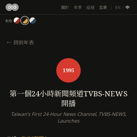
跳
|
EN
關於
年表
經絡
星叢
/
中
至
主
配色
要
內
容
←
回到年表
1995
第一個24小時新聞頻道TVBS-NEWS
開播
Taiwan’s First 24-Hour News Channel, TVBS-NEWS,
Launches