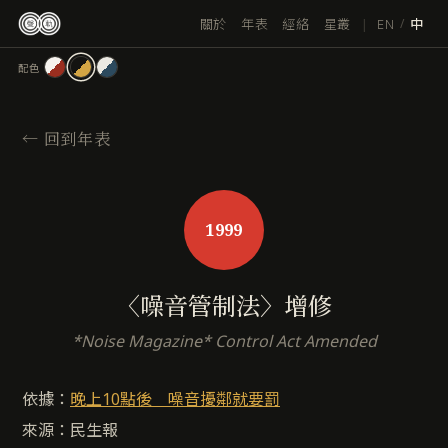
跳
|
EN
關於
年表
經絡
星叢
/
中
至
主
配色
要
內
容
←
回到年表
1999
〈噪音管制法〉增修
*Noise Magazine* Control Act Amended
依據：
晚上10點後 噪音擾鄰就要罰
來源：民生報