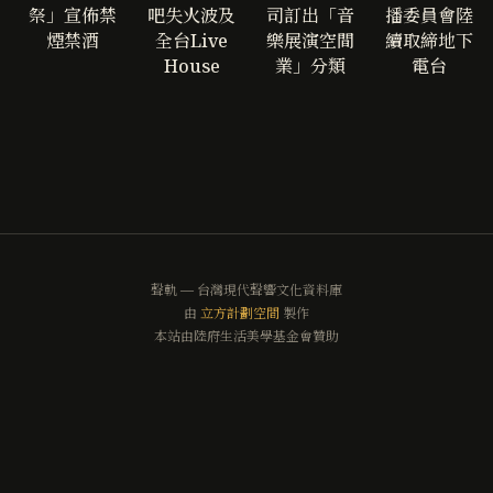
祭」宣佈禁
吧失火波及
司訂出「音
播委員會陸
煙禁酒
全台Live
樂展演空間
續取締地下
House
業」分類
電台
聲軌 — 台灣現代聲響文化資料庫
由
立方計劃空間
製作
本站由陸府生活美學基金會贊助