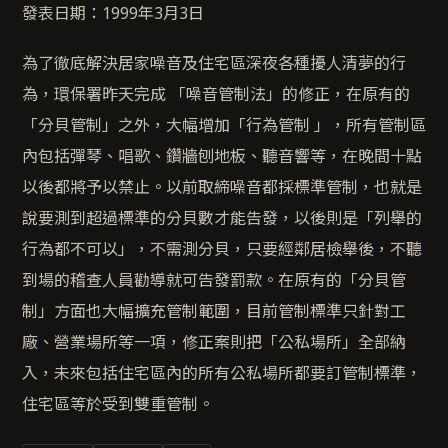
發表日期：1999年3月3日
為了徹底解決居家噪音及住宅區深夜各種擾人清夢的行
為，環保署昨天完成 「噪音管制法」的修正，在原有的
「分貝管制」之外，大幅增加「行為管制 」，所有管制區
內包括彈琴、唱歌、鑽牆刨地板、聽音響等，在晚間十點
以後都將予以禁止。以前取締噪音都採標準管制，也就是
說要測到超過標準的分貝數才能告發，以後則是「列舉的
行為都不可以」，不需測分貝，只要經鄰居檢舉後，不聽
到場的稽查人員勸導就可告發罰款。在原有的「分貝管
制」方面也大幅擴充管制範圍，目前管制標準只針對工
廠、營業場所等一項，修正案則把「公私場所」全部納
入，未來包括住宅區內的所有公私場所都要訂管制標準，
住宅區等於受到雙重管制。