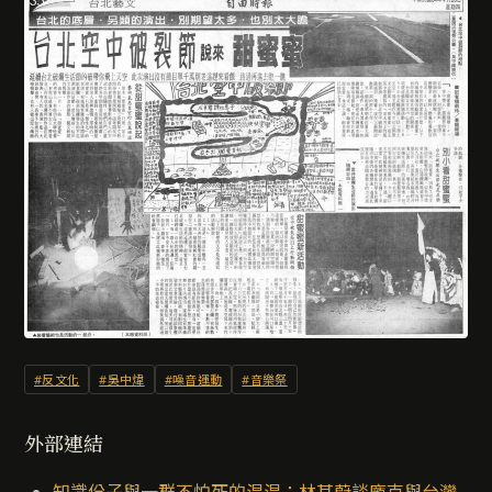
#反文化
#吳中煒
#噪音運動
#音樂祭
外部連結