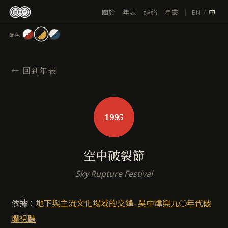
跳
|
EN
關於
年表
經絡
星叢
/
中
至
主
配色
要
內
容
←
回到年表
1995
空中破裂節
Sky Rupture Festival
依據：
地下與主流文化場域的交鋒–吳中煒與九○年代破
爛視聽