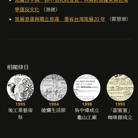
知識份子與一群不怕死的混混：林其蔚談龐克與台灣
學運反文化
（游崴）
策展意識與獨立意識 重省台灣策展20 年
（鄭慧華）
相關條目
1995
1994
1998
1993
後工業藝術
破爛生活節
吳中煒成立
「甜蜜蜜」
祭
龜山工廠
咖啡館成立