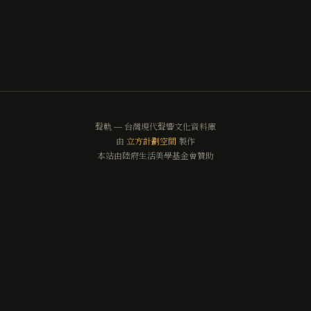
聲軌 — 台灣現代聲響文化資料庫
由
立方計劃空間
製作
本站由陸府生活美學基金會贊助