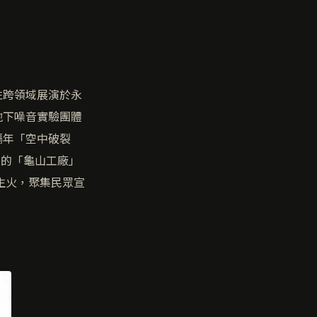
性跨領域展演於永
地下噪音實驗團體
隔年「空中破裂
園的「龜山工廠」
生火，聚集民眾宣