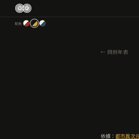
跳
至
主
配色
要
內
容
←
回到年表
依據：
都市異次