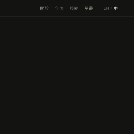
關於
年表
經絡
星叢
|
EN
/
中