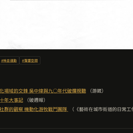
#噪音運動
#聲響空間
化場域的交鋒 吳中煒與九○年代破爛視聽
（游崴）
十年大事記
（破週報）
社群的觀察 機動化游牧戰鬥團隊
（《藝術在城市街道的日常工