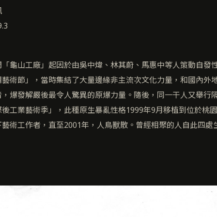
訊
.3
間「龜山工廠」起因於由吳中煒、林其蔚、馬惠中等人策動自發
爛藝術節」，當時集結了大量邊緣非主流次文化力量，和國內外
者，爆發解嚴後最令人驚異的原爆力量。隨後，同一干人又舉行
後工業藝術季」，此種原生暴亂性格1999年9月移植到位於桃
藝術工作者，直至2001年，人鳥獸散。曾經相聚的人自此四處