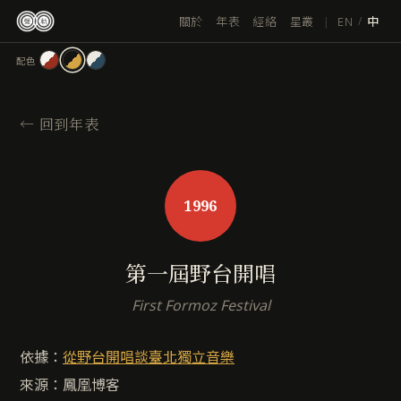
跳
|
EN
關於
年表
經絡
星叢
/
中
至
主
配色
要
內
容
←
回到年表
1996
第一屆野台開唱
First Formoz Festival
依據：
從野台開唱談臺北獨立音樂
來源：鳳凰博客