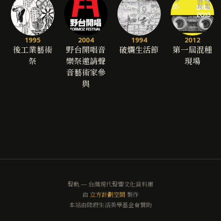
1995
2004
1994
2012
後工業藝術
野台開唱音
破爛生活節
第一屆混種
祭
樂祭邀請聲
現場
音藝術家參
與
聲軌 — 台灣現代聲響文化資料庫
由
立方計劃空間
製作
本站由陸府生活美學基金會贊助